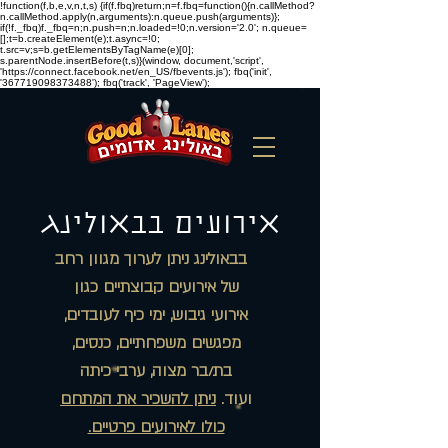
!function(f,b,e,v,n,t,s) {if(f.fbq)return;n=f.fbq=function(){n.callMethod?
n.callMethod.apply(n,arguments):n.queue.push(arguments)};
if(!f._fbq)f._fbq=n;n.push=n;n.loaded=!0;n.version='2.0'; n.queue=
[];t=b.createElement(e);t.async=!0;
t.src=v;s=b.getElementsByTagName(e)[0];
s.parentNode.insertBefore(t,s)}(window, document,'script',
'https://connect.facebook.net/en_US/fbevents.js'); fbq('init',
'367719098373488'); fbq('track', 'PageView');
אירועים בבאולינג
בבאולינג ניתן לערוך מגוון רחב
של אירועים
קבוצתיים כגון
אירועי גיבוש, ימי כיף לעובדים,
מפגשים משפחתיים, כנסים,
בת/בר מצוה, ערבי כיתה
ועוד.
ניתן להשכיר את המתחם
כולו לאירועים פרטיים.