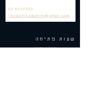
02-5909353
|
bowling.adumim@gmail.com
שעות פתיחה
ראשון-רביעי 09:30-23:30
חמישי 9:30 עד 00:00.
שישי 10:00- 15:00.
מוצ"ש עד 24:30.